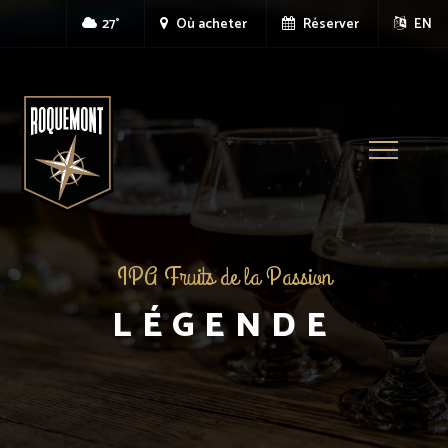
27°
Où acheter
Réserver
EN
Toggle
navigatio
IPA Fruits de la Passion
LÉGENDE