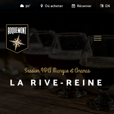
30°
Où acheter
Réserver
EN
Toggle
navigatio
Session IPA Mangue et Ananas
LA RIVE-REINE